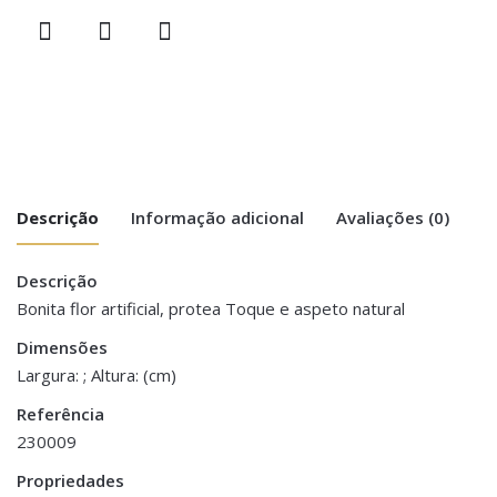
Descrição
Informação adicional
Avaliações (0)
Descrição
There are no reviews yet.
Peso
0.200 kg
Bonita flor artificial, protea Toque e aspeto natural
Be the first to review “Pé de Flor –
Dimensões
Dimensões
55 cm
Protea Branca”
Largura: ; Altura: (cm)
Referência
You must be <a href="https://www.homeart.pt/minha-
230009
conta/">logged in</a> to post a review.
Propriedades