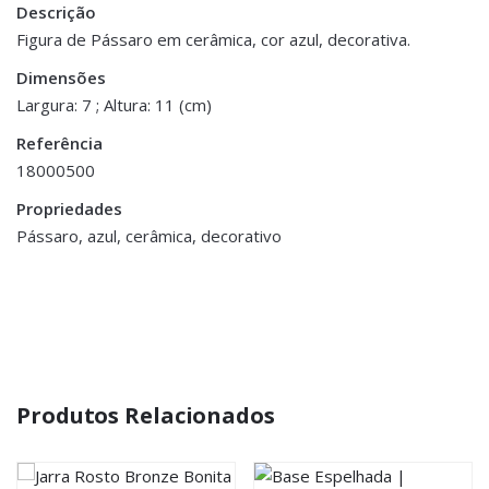
Descrição
Peso
0.300 kg
Figura de Pássaro em cerâmica, cor azul, decorativa.
Dimensões
Dimensões
7 × 11 cm
Largura: 7 ; Altura: 11 (cm)
Referência
18000500
Propriedades
Pássaro, azul, cerâmica, decorativo
Produtos Relacionados