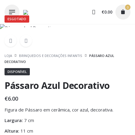
Skip
0
to
€
0.00
content
ESGOTADO
LOJA
BRINQUEDOS E DECORAÇÕES INFANTIS
PÁSSARO AZUL
DECORATIVO
DISPONÍVEL
Pássaro Azul Decorativo
€
6.00
Figura de Pássaro em cerâmica, cor azul, decorativa.
Largura:
7 cm
Altura:
11 cm