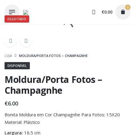
Skip
0
to
€
0.00
content
ESGOTADO
LOJA
MOLDURA/PORTA FOTOS – CHAMPAGNHE
DISPONÍVEL
Moldura/Porta Fotos –
Champagnhe
€
6.00
Bonita Moldura em Cor Champagnhe Para Fotos: 15X20
Material: Plástico
Largura:
16.5 cm