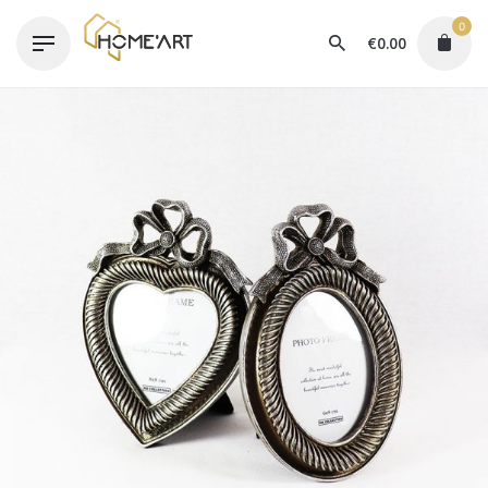
Skip
0
to
€
0.00
content