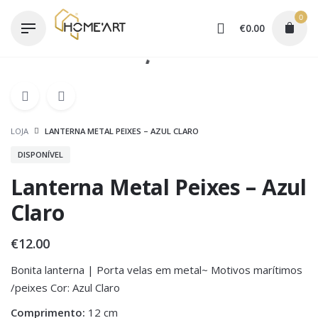
Skip
0
to
€
0.00
content
LOJA
LANTERNA METAL PEIXES – AZUL CLARO
DISPONÍVEL
Lanterna Metal Peixes – Azul
Claro
€
12.00
Bonita lanterna | Porta velas em metal~ Motivos marítimos
/peixes Cor: Azul Claro
Comprimento:
12 cm