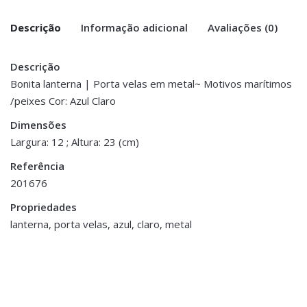
Descrição
Informação adicional
Avaliações (0)
Descrição
There are no reviews yet.
Peso
0.500 kg
Bonita lanterna | Porta velas em metal~ Motivos marítimos
/peixes Cor: Azul Claro
Be the first to review “Lanterna Metal
Dimensões
12 × 12 × 23 cm
Peixes – Azul Claro”
Dimensões
Largura: 12 ; Altura: 23 (cm)
You must be <a href="https://www.homeart.pt/minha-
Referência
conta/">logged in</a> to post a review.
201676
ESGOTADO
Propriedades
lanterna, porta velas, azul, claro, metal
Decoração
,
Decoração
,
Jarras,
Porta Velas e Velas
Vasos e Potes
Vela Dourada c/ Led
Pote Cerâmica
€10.00
€39.00