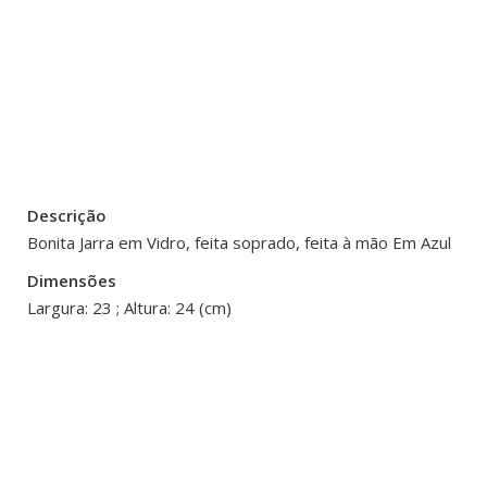
Descrição
There are no reviews yet.
Peso
2.85 kg
Bonita Jarra em Vidro, feita soprado, feita à mão Em Azul
Be the first to review “Jarra Vidro Soprado –
Dimensões
Dimensões
23 × 23 × 24 
Largura: 23 ; Altura: 24 (cm)
You must be <a href="https://www.homeart.pt/minha-conta/"