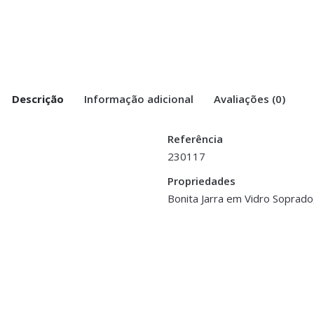
Descrição
Informação adicional
Avaliações (0)
Referência
230117
 Azul”
Propriedades
cm
Bonita Jarra em Vidro Soprado
>logged in</a> to post a review.