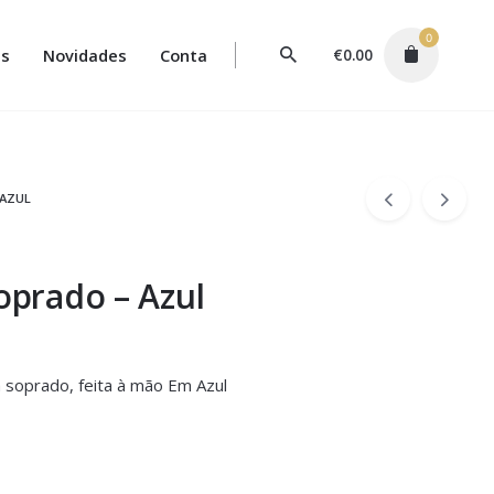
0
s
Novidades
Conta
€
0.00
 AZUL
Soprado – Azul
ta soprado, feita à mão Em Azul