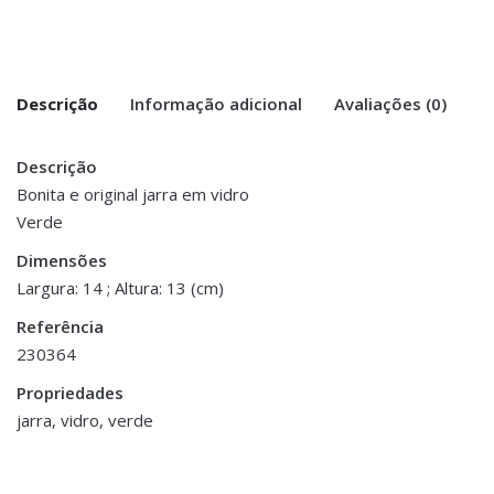
Descrição
Informação adicional
Avaliações (0)
Descrição
There are no reviews yet.
Peso
1 kg
Bonita e original jarra em vidro
Verde
Be the first to review “Jarra Vidro Picos –
Dimensões
14 × 13 cm
Verde”
Dimensões
Largura: 14 ; Altura: 13 (cm)
You must be <a href="https://www.homeart.pt/minha-
Referência
conta/">logged in</a> to post a review.
230364
Propriedades
jarra, vidro, verde
Decoração
,
Porta Velas e Velas
Decoração
,
Flores e Plantas