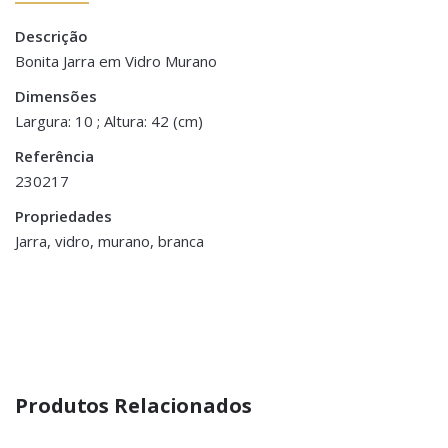
Descrição
There are no reviews yet.
Peso
2 kg
Bonita Jarra em Vidro Murano
Be the first to review “Jarra Vidro
Dimensões
Dimensões
30 × 10 × 42 cm
Murano – Branca”
Largura: 10 ; Altura: 42 (cm)
Referência
You must be <a href="https://www.homeart.pt/minha-
230217
conta/">logged in</a> to post a review.
Propriedades
Jarra, vidro, murano, branca
Produtos Relacionados