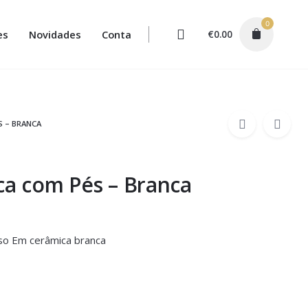
0
es
Novidades
Conta
€
0.00
S – BRANCA
ca com Pés – Branca
aso Em cerâmica branca