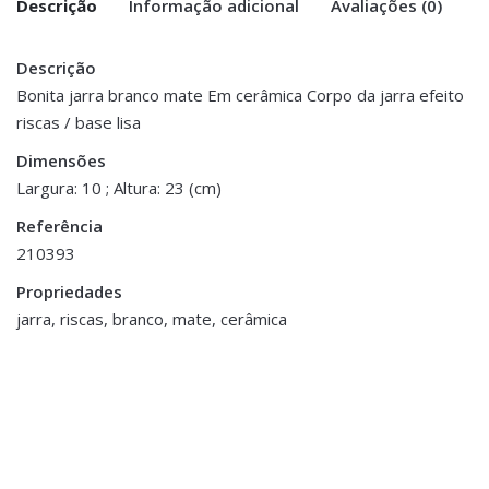
Descrição
Informação adicional
Avaliações (0)
Descrição
There are no reviews yet.
Peso
0.400 kg
Bonita jarra branco mate Em cerâmica Corpo da jarra efeito
riscas / base lisa
Be the first to review “Jarra Cerâmica
Dimensões
10 × 23 cm
Branco Mate – Parte de Cima efeito
Dimensões
riscas”
Largura: 10 ; Altura: 23 (cm)
Referência
You must be <a href="https://www.homeart.pt/minha-
210393
conta/">logged in</a> to post a review.
Propriedades
jarra, riscas, branco, mate, cerâmica
Decoração
,
Decoração
,
Porta Velas e Velas
Porta Velas e Velas
Vela Dourada c/ Led
Vela Lene Bjerre Dourada
€10.00
€18.75