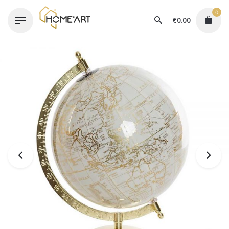
Skip
0
to
€
0.00
content