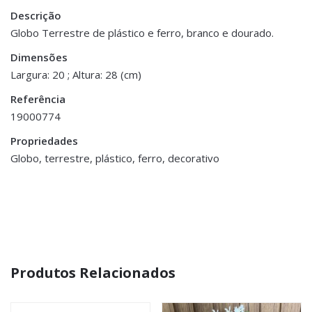
Descrição
Peso
0.500 kg
Globo Terrestre de plástico e ferro, branco e dourado.
Dimensões
Dimensões
20 × 28 cm
Largura: 20 ; Altura: 28 (cm)
Referência
19000774
Propriedades
Globo, terrestre, plástico, ferro, decorativo
Produtos Relacionados