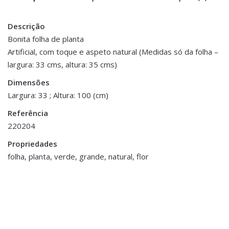
Descrição
There are no reviews yet.
Peso
0.300 kg
Bonita folha de planta
Artificial, com toque e aspeto natural (Medidas só da folha –
Be the first to review “Folha Verde”
Dimensões
33 × 100 cm
largura: 33 cms, altura: 35 cms)
You must be <a href="https://www.homeart.pt/minha-
Dimensões
conta/">logged in</a> to post a review.
Largura: 33 ; Altura: 100 (cm)
Referência
220204
Propriedades
folha, planta, verde, grande, natural, flor
Decoração
,
Jarras,
Vasos e Potes
Bandejas e Tabuleiros
,
Jarra Rosto Bronze
Decoração
€12.00
Bandeja Dourada e Espelho
- Pequena
€24.00