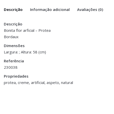
Descrição
Informação adicional
Avaliações (0)
Descrição
There are no reviews yet.
Peso
0.300 kg
Bonita flor arficial – Protea
Bordaux
Be the first to review “Flor Protea .
Dimensões
58 cm
Bordaux”
Dimensões
Largura: ; Altura: 58 (cm)
You must be <a href="https://www.homeart.pt/minha-
Referência
conta/">logged in</a> to post a review.
230038
ESGOTADO
ESGOTADO
Propriedades
protea, creme, artificial, aspeto, natural
Decoração
,
Porta Velas e Velas
Tealight em Vidro
Mercurizado
€7.00