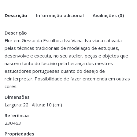
Descrição
Informação adicional
Avaliações (0)
Descrição
There are no reviews yet.
Peso
1 kg
Flor em Gesso da Escultora Iva Viana. Iva viana cativada
pelas técnicas tradicionais de modelação de estuques,
Be the first to review “Flor Gesso Iva
Dimensões
22 × 22 × 10 cm
desenvolve e executa, no seu atelier, peças e objetos que
Viana – Violeta #7035 (Cinza Claro)”
nascem tanto do fascínio pela herança dos mestres
You must be <a href="https://www.homeart.pt/minha-
estucadores portugueses quanto do desejo de
conta/">logged in</a> to post a review.
reinterpretar. Possibilidade de fazer encomenda em outras
cores.
ESGOTADO
Dimensões
Largura: 22 ; Altura: 10 (cm)
Decoração
,
Jarras,
Decoração
,
Referência
Vasos e Potes
Porta Velas e Velas
230463
Jarra Cimento Gold
Vela Lene Bjerre Dourada
€65.00
€18.75
Propriedades