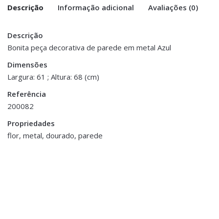
Descrição
Informação adicional
Avaliações (0)
Descrição
There are no reviews yet.
Peso
1 kg
Bonita peça decorativa de parede em metal Azul
Be the first to review “Flor Decorativa
Dimensões
Dimensões
12 × 61 × 68 cm
de Parede em Metal”
Largura: 61 ; Altura: 68 (cm)
Referência
You must be <a href="https://www.homeart.pt/minha-
200082
conta/">logged in</a> to post a review.
Propriedades
ESGOTADO
ESGOTADO
flor, metal, dourado, parede
Decoração
,
Jarras,
Vasos e Potes
Jarra Cimento Gold
€65.00
Decoração
,
Flores e Plantas
,
Jarras,
Vasos e Potes