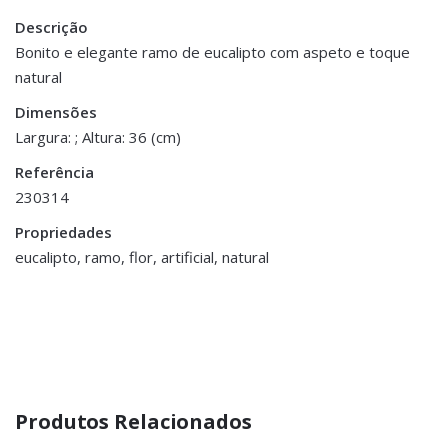
Descrição
There are no reviews yet.
Peso
0.100 kg
Bonito e elegante ramo de eucalipto com aspeto e toque
natural
Be the first to review “Flor Artificial – Pé
Dimensões
36 cm
Eucalipto Verde Claro”
Dimensões
Largura: ; Altura: 36 (cm)
You must be <a href="https://www.homeart.pt/minha-
Referência
conta/">logged in</a> to post a review.
230314
Propriedades
eucalipto, ramo, flor, artificial, natural
Produtos Relacionados