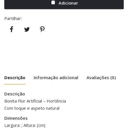
Adicionar
Partilhar:
Descrição
Informação adicional
Avaliações (0)
Descrição
There are no reviews yet.
Peso
0.100 kg
Bonita Flor Artificial – Hortência
Com toque e aspeto natural
Be the first to review “Flor Artificial –
Dimensões
43 cm
Hortência Azul”
Dimensões
Largura: ; Altura: (cm)