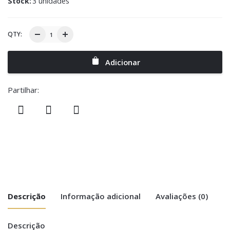
Stock:
3 unidades
QTY:
Adicionar
Partilhar:
Descrição
Informação adicional
Avaliações (0)
Descrição
There are no reviews yet.