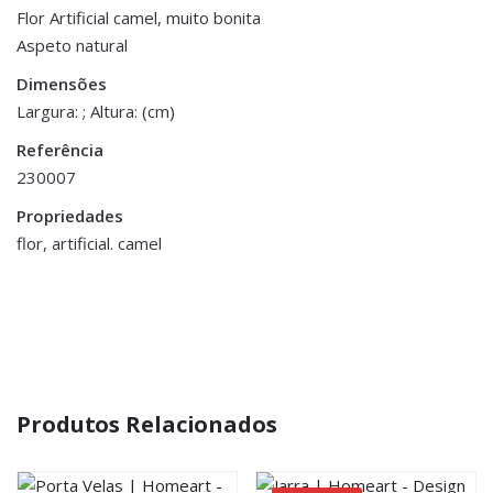
Peso
0.100 kg
Flor Artificial camel, muito bonita
Aspeto natural
Be the first to review “Flor Artificial –
Dimensões
72 cm
Camel”
Dimensões
Largura: ; Altura: (cm)
You must be <a href="https://www.homeart.pt/minha-
Referência
conta/">logged in</a> to post a review.
230007
Propriedades
flor, artificial. camel
Produtos Relacionados