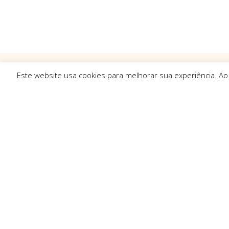
Este website usa cookies para melhorar sua experiência. Ao
Ligações R
Sobre Nós
Serviços
Politica de Pr
Solicitar Orç
Contactos