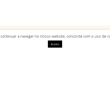
 continuar a navegar no nosso website, concorda com o uso de co
Aceito
ápidas
HomeArt
O que nos define como marca é
uma identidade única, com alm
segue tendências mas sim que a
ivacidade
amento
Tipos de Pagamento Seg