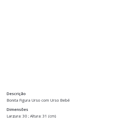
Descrição
There are no reviews yet.
Peso
0.400 kg
Bonita Figura Urso com Urso Bebé
Be the first to review “Figura Ursos de Nata
Dimensões
Dimensões
30 × 31 cm
Largura: 30 ; Altura: 31 (cm)