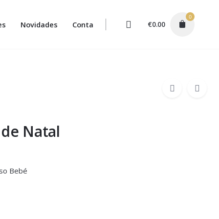
0
es
Novidades
Conta
€
0.00
 de Natal
rso Bebé