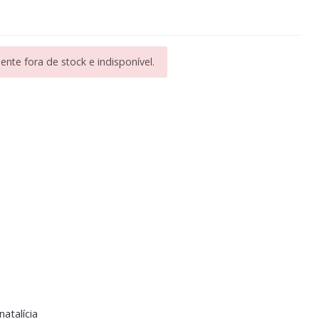
nte fora de stock e indisponível.
natalícia