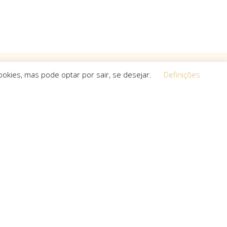
okies, mas pode optar por sair, se desejar.
Definições
Equipa
 a procura de
O espírito que esteve na base da
a, que não
concretização do sonho deste projeto é o
s cria.
que a equipa mantém em cada um dos
projetos que toma em mãos, seja de grande,
pequena ou média dimensão.
uro com: