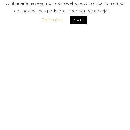
continuar a navegar no nosso website, concorda com o uso
de cookies, mas pode optar por sair, se desejar.
Definições
Aceito
Ligações Rápidas
Sobre Nós
Serviços
Politica de Privacidade