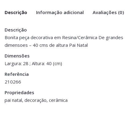
Descrição
Informação adicional
Avaliações (0)
Descrição
There are no reviews yet.
Peso
3 kg
Bonita peça decorativa em Resina/Cerâmica De grandes
dimensoes – 40 cms de altura Pai Natal
Be the first to review “Figura Decorativa
Dimensões
19 × 28 × 40 cm
Grande – Pai Natal com Lanterna”
Dimensões
Largura: 28 ; Altura: 40 (cm)
You must be <a href="https://www.homeart.pt/minha-
Referência
conta/">logged in</a> to post a review.
210266
Propriedades
pai natal, decoração, cerâmica
Acessórios Decorativos
,
Brinquedos e Decorações
Almofadas Decorativas
,
Infantis
,
Decoração
,
Natal
,