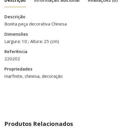
Descrição
There are no reviews yet.
Peso
0.500 kg
Bonita peça decorativa Chinesa
Be the first to review “Estatueta
Dimensões
Dimensões
10 × 25 cm
Chinesa”
Largura: 10 ; Altura: 25 (cm)
Referência
You must be <a href="https://www.homeart.pt/minha-
220202
conta/">logged in</a> to post a review.
Propriedades
marfinite, chinesa, decoração
Produtos Relacionados