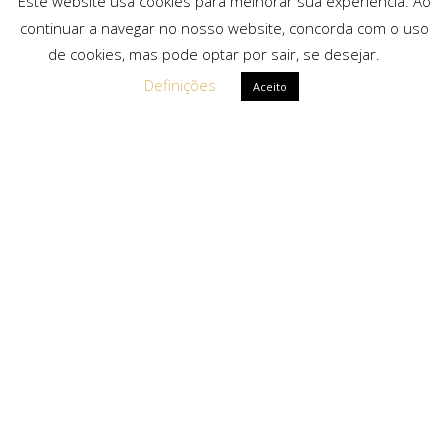
Este website usa cookies para melhorar sua experiência. Ao
continuar a navegar no nosso website, concorda com o uso
de cookies, mas pode optar por sair, se desejar.
Definições
Aceito
Ligações Rápidas
Sobre Nós
Serviços
Politica de Privacidade