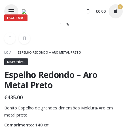
Skip
0
to
€
0.00
content
ESGOTADO
LOJA
ESPELHO REDONDO – ARO METAL PRETO
DISPONÍVEL
Espelho Redondo – Aro
Metal Preto
€
435.00
Bonito Espelho de grandes dimensões Moldura/Aro em
metal preto
Comprimento:
140 cm