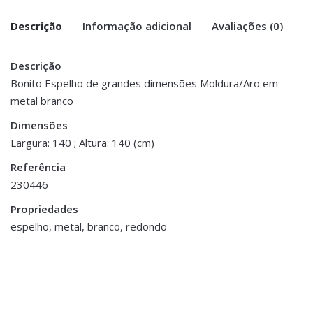
Descrição
Informação adicional
Avaliações (0)
Descrição
There are no reviews yet.
Peso
8 kg
Bonito Espelho de grandes dimensões Moldura/Aro em
metal branco
Be the first to review “Espelho Redondo
Dimensões
1.5 × 140 × 140 cm
– Aro Metal Branco”
Dimensões
Largura: 140 ; Altura: 140 (cm)
You must be <a href="https://www.homeart.pt/minha-
Referência
conta/">logged in</a> to post a review.
230446
ESGOTADO
Propriedades
espelho, metal, branco, redondo
Decoração
,
Jarras,
Decoração
,
Jarras,
Vasos e Potes
Vasos e Potes
Jarra Alumínio Prateada
Jarra em Vidro Rosa e
€33.00
Dourado
€12.00