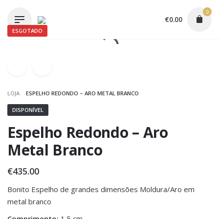
Skip
0
to
€
0.00
content
ESGOTADO
LOJA
ESPELHO REDONDO – ARO METAL BRANCO
DISPONÍVEL
Espelho Redondo – Aro
Metal Branco
€
435.00
Bonito Espelho de grandes dimensões Moldura/Aro em
metal branco
Comprimento:
1.5 cm