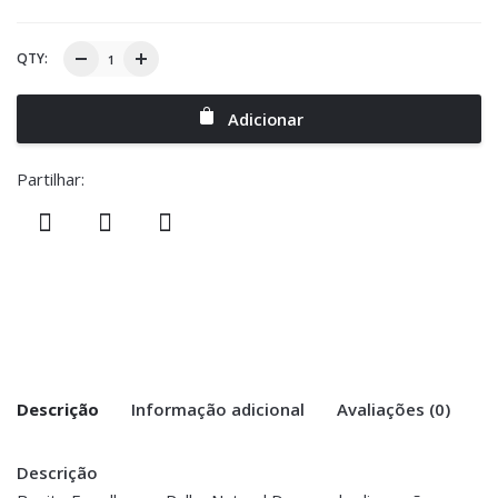
QTY:
Adicionar
Partilhar:
Descrição
Informação adicional
Avaliações (0)
Descrição
There are no reviews yet.
Peso
1 kg