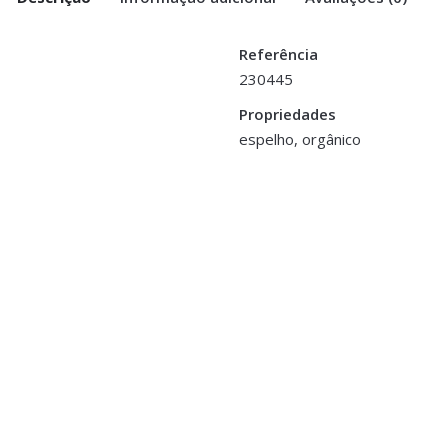
Referência
230445
.5 Mts”
Propriedades
espelho, orgânico
>logged in</a> to post a review.