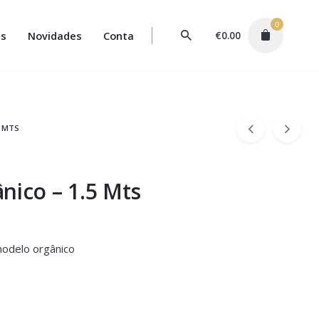
0
s
Novidades
Conta
€
0.00
5 MTS
nico – 1.5 Mts
modelo orgânico