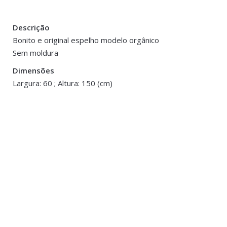
Descrição
There are no reviews yet.
Peso
8 kg
Bonito e original espelho modelo orgânico
Sem moldura
Be the first to review “Espelho Orgânico – 1
Dimensões
60 × 150 cm
Dimensões
You must be <a href="https://www.homeart.pt/minha-conta/"
Largura: 60 ; Altura: 150 (cm)