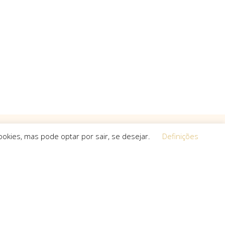
okies, mas pode optar por sair, se desejar.
Definições
Equipa
 a procura de
O espírito que esteve na base da
a, que não
concretização do sonho deste projeto é o