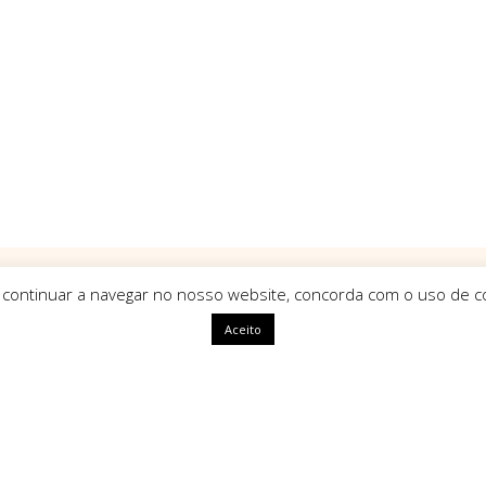
 continuar a navegar no nosso website, concorda com o uso de co
Aceito
ápidas
HomeArt
O que nos define como marca é
uma identidade única, com alm