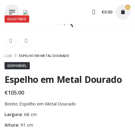
Skip
0
to
€
0.00
content
ESGOTADO
LOJA
ESPELHO EM METAL DOURADO
DISPONÍVEL
Espelho em Metal Dourado
€
105.00
Bonito Espelho em Metal Dourado
Largura:
68 cm
Altura:
91 cm