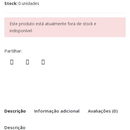
Stock:
0 unidades
Este produto está atualmente fora de stock e
indisponível.
Partilhar:
Descrição
Informação adicional
Avaliações (0)
Descrição
There are no reviews yet.