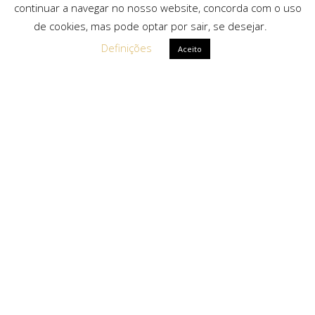
continuar a navegar no nosso website, concorda com o uso
de cookies, mas pode optar por sair, se desejar.
Definições
Aceito
Ligações Rápidas
Sobre Nós
Serviços
Politica de Privacidade