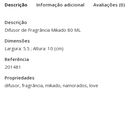
Descrição
Informação adicional
Avaliações (0)
Descrição
There are no reviews yet.
Peso
0.080 kg
Difusor de Fragrância Mikado 80 ML
Be the first to review “Difusor de
Dimensões
Dimensões
5.5 × 5.5 × 10 cm
Fragância Mikado – My Love | Hello
Largura: 5.5 ; Altura: 10 (cm)
Sunshine”
Referência
201481
You must be <a href="https://www.homeart.pt/minha-
conta/">logged in</a> to post a review.
Propriedades
difusor, fragrância, mikado, namorados, love
Fragrâncias
,
Mikados
Difusor Vidro Fragrância -
Lavanda (Dourado)
€9.00