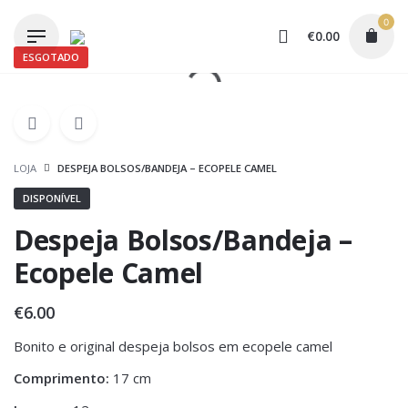
Skip
0
to
€
0.00
content
ESGOTADO
LOJA
DESPEJA BOLSOS/BANDEJA – ECOPELE CAMEL
DISPONÍVEL
Despeja Bolsos/Bandeja –
Ecopele Camel
€
6.00
Bonito e original despeja bolsos em ecopele camel
Comprimento:
17 cm