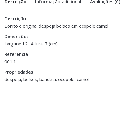
Descrição
Informação adicional
Avaliações (0)
Descrição
There are no reviews yet.
Peso
0.200 kg
Bonito e original despeja bolsos em ecopele camel
Be the first to review “Despeja
Dimensões
Dimensões
17 × 12 × 7 cm
Bolsos/Bandeja – Ecopele Camel”
Largura: 12 ; Altura: 7 (cm)
Referência
You must be <a href="https://www.homeart.pt/minha-
001.1
conta/">logged in</a> to post a review.
Propriedades
despeja, bolsos, bandeja, ecopele, camel
Decoração
,
Decoração
,
Jarras,