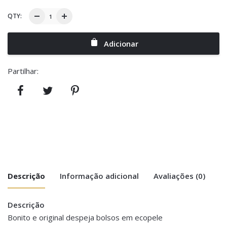
QTY:
Adicionar
Partilhar:
Descrição
Informação adicional
Avaliações (0)
Descrição
There are no reviews yet.
Peso
0.100 kg
Bonito e original despeja bolsos em ecopele