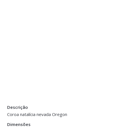
Descrição
Peso
1 kg
Coroa natalícia nevada Oregon
Dimensões
Dimensões
30 cm