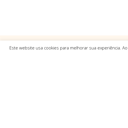
Este website usa cookies para melhorar sua experiência. Ao
Ligações R
Sobre Nós
Serviços
Politica de Pr
Solicitar Orç