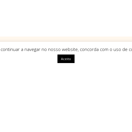
 continuar a navegar no nosso website, concorda com o uso de co
Aceito
ápidas
HomeArt
O que nos define como marca é
uma identidade única, com alm
segue tendências mas sim que a
ivacidade
amento
Tipos de Pagamento Seg