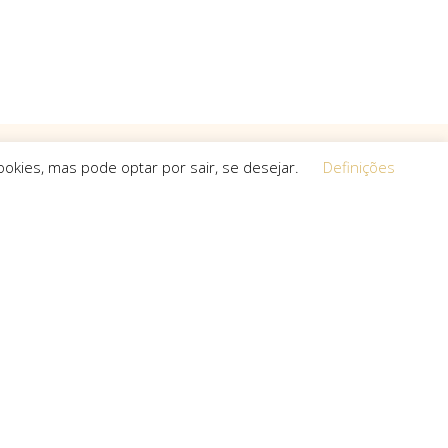
okies, mas pode optar por sair, se desejar.
Definições
Equipa
 a procura de
O espírito que esteve na base da
a, que não
concretização do sonho deste projeto é o
s cria.
que a equipa mantém em cada um dos
projetos que toma em mãos, seja de grande,
pequena ou média dimensão.
uro com: