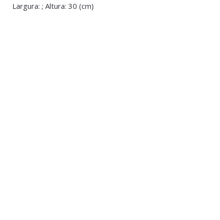
Largura: ; Altura: 30 (cm)
Almofadas Decorativas
,
Decoração
,
Natal
,
Natal
Candelabro 
Têxteis de Natal
Almofada Natal - Veado e Árvores Cinza
€24.00
€20.00