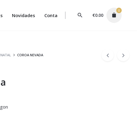
0
s
Novidades
Conta
€
0.00
 NATAL
COROA NEVADA
da
egon