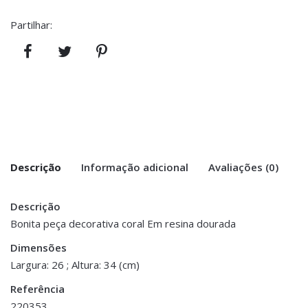
Partilhar:
Descrição
Informação adicional
Avaliações (0)
Descrição
There are no reviews yet.
Peso
0.900 kg
Bonita peça decorativa coral Em resina dourada
Be the first to review “Coral Dourado”
Dimensões
Dimensões
5.5 × 26 × 34 cm
Largura: 26 ; Altura: 34 (cm)
You must be <a href="https://www.homeart.pt/minha-
Referência
conta/">logged in</a> to post a review.
220353