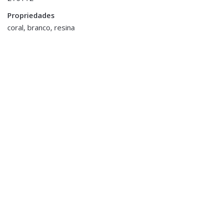
conta/">logged in</a> to post a review.
Propriedades
ESGOTADO
coral, branco, resina
Decoração
,
Porta Velas e Velas
Decoração
,
Tealight em Vidro
Molduras e Porta Fotos
Mercurizado
Moldura Resina e Metal
€7.00
€14.00