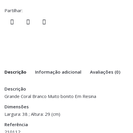
Partilhar:
Descrição
Informação adicional
Avaliações (0)
Descrição
There are no reviews yet.
Peso
1 kg
Grande Coral Branco Muito bonito Em Resina
Be the first to review “Coral Branco em
Dimensões
Dimensões
19 × 38 × 29 cm
Resina”
Largura: 38 ; Altura: 29 (cm)
Referência
You must be <a href="https://www.homeart.pt/minha-
210112