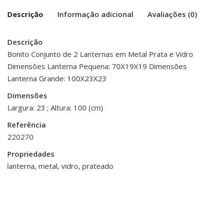
Descrição
Informação adicional
Avaliações (0)
Descrição
There are no reviews yet.
Peso
5 kg
Bonito Conjunto de 2 Lanternas em Metal Prata e Vidro
Dimensões Lanterna Pequena: 70X19X19 Dimensões
Be the first to review “Conjunto de
Dimensões
23 × 23 × 100 cm
Lanterna Grande: 100X23X23
Lanternas”
Dimensões
You must be <a href="https://www.homeart.pt/minha-
Largura: 23 ; Altura: 100 (cm)
conta/">logged in</a> to post a review.
Referência
ESGOTADO
220270
Propriedades
lanterna, metal, vidro, prateado
Decoração
,
Jarras,
Vasos e Potes
Decoração
,
Flores e Plantas
Pote Cerâmica
Pé de Flor Amaryllis -
€39.00
Vermelho
€15.00