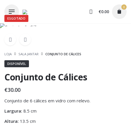
Skip
0
to
€
0.00
content
ESGOTADO
LOJA
SALA JANTAR
CONJUNTO DE CÁLICES
DISPONÍVEL
Conjunto de Cálices
€
30.00
Conjunto de 6 cálices em vidro com relevo.
Largura:
8.5 cm
Altura:
13.5 cm