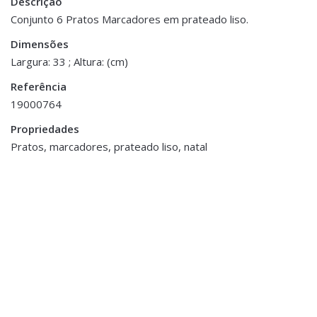
Descrição
Peso
0.200 kg
Conjunto 6 Pratos Marcadores em prateado liso.
Dimensões
Dimensões
33 × 33 cm
Largura: 33 ; Altura: (cm)
Referência
19000764
Propriedades
Pratos, marcadores, prateado liso, natal
Natal
Candelabro Dourado
Cerâmica
€24.00
Almofadas Decorativas
,
Decoração
,
Natal
,
Têxteis de Natal