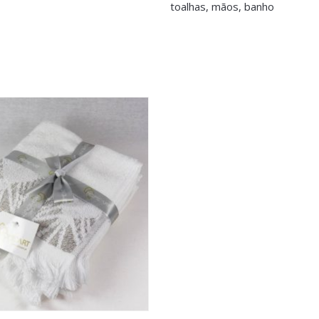
toalhas, mãos, banho
>logged in</a> to post a review.