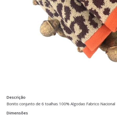
Descrição
There are no reviews yet.
Peso
0.500 kg
Bonito conjunto de 6 toalhas 100% Algodao Fabrico Nacional
Be the first to review “Conj. 6 Toalhas de M
Dimensões
Dimensões
30 × 30 cm