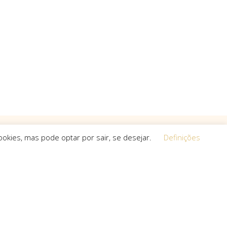
okies, mas pode optar por sair, se desejar.
Definições
Equipa
 a procura de
O espírito que esteve na base da
a, que não
concretização do sonho deste projeto é o