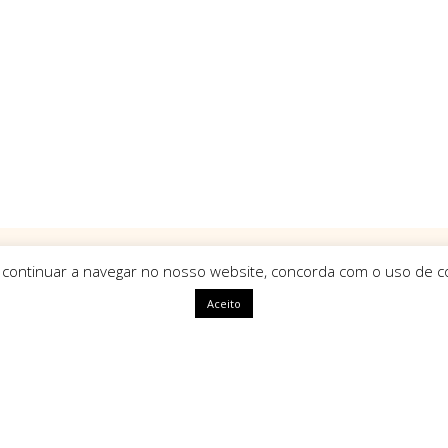
 continuar a navegar no nosso website, concorda com o uso de co
Aceito
ápidas
HomeArt
O que nos define como marca é
uma identidade única, com alm