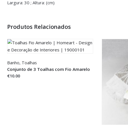
Largura: 30 ; Altura: (cm)
You must be <a href="https://www.homeart.pt/minha-conta/"
Produtos Relacionados
Banho
,
Toalhas
Conjunto de 3 Toalhas com Fio Amarelo
€10.00