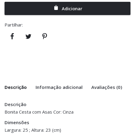
Adicionar
Partilhar:
Descrição
Informação adicional
Avaliações (0)
Descrição
There are no reviews yet.
Peso
0.300 kg
Bonita Cesta com Asas Cor: Cinza
Be the first to review “Cesta Algodão e
Dimensões
Dimensões
25 × 25 × 23 cm
Fibra com Asas – Cinza”
Largura: 25 ; Altura: 23 (cm)