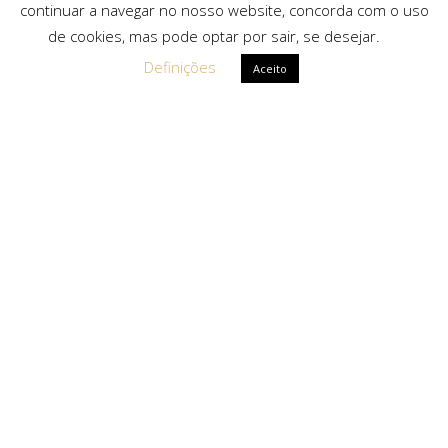
continuar a navegar no nosso website, concorda com o uso
de cookies, mas pode optar por sair, se desejar.
Definições
Aceito
Ligações Rápidas
Sobre Nós
Serviços
Politica de Privacidade