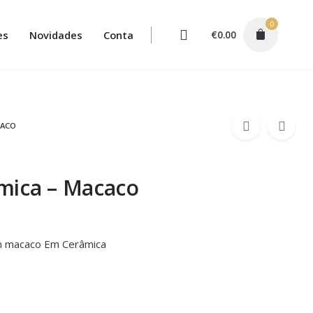
0
es
Novidades
Conta
€
0.00
CACO
mica – Macaco
m macaco Em Cerâmica