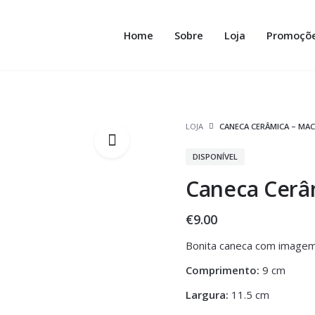
Home
Sobre
Loja
Promoçõ
LOJA
CANECA CERÂMICA – MA
DISPONÍVEL
Caneca Cerâ
€
9.00
Bonita caneca com image
Comprimento:
9 cm
Largura:
11.5 cm