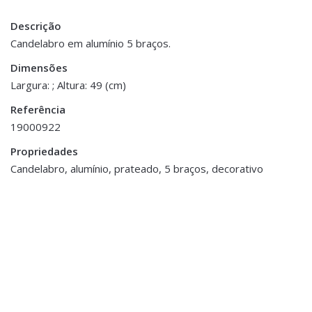
Descrição
Peso
1 kg
Candelabro em alumínio 5 braços.
Dimensões
Dimensões
26 × 49 cm
Largura: ; Altura: 49 (cm)
Referência
19000922
Propriedades
ESGOTADO
Candelabro, alumínio, prateado, 5 braços, decorativo
Decoração
,
Jarras,
Vasos e Potes
Jarra Alumínio Prateada
€33.00
Decoração
,
Flores e Plantas
,
Jarras,
Vasos e Potes
Vaso+Arranjo
Personalizado (Ref.001)