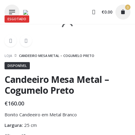
Skip
0
to
€
0.00
content
ESGOTADO
LOJA
CANDEEIRO MESA METAL – COGUMELO PRETO
DISPONÍVEL
Candeeiro Mesa Metal –
Cogumelo Preto
€
160.00
Bonito Candeeiro em Metal Branco
Largura:
25 cm