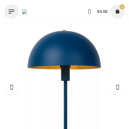
Skip
0
to
€
0.00
content