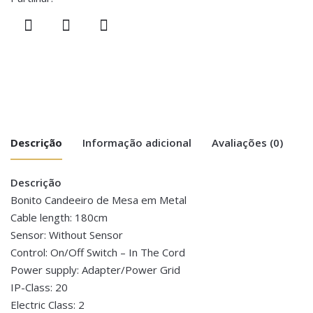
Descrição
Informação adicional
Avaliações (0)
Descrição
There are no reviews yet.
Peso
1.40 kg
Bonito Candeeiro de Mesa em Metal
Cable length: 180cm
Be the first to review “Candeeiro Mesa
Dimensões
25 × 25 × 40 cm
Sensor: Without Sensor
Metal – Azul”
Control: On/Off Switch – In The Cord
You must be <a href="https://www.homeart.pt/minha-
Power supply: Adapter/Power Grid
conta/">logged in</a> to post a review.
IP-Class: 20
Electric Class: 2