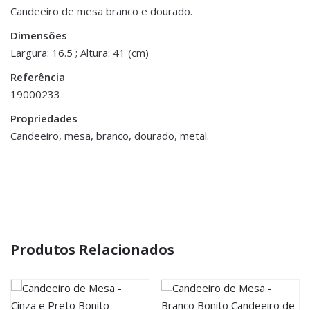
Peso
0.600 kg
Candeeiro de mesa branco e dourado.
Dimensões
Dimensões
16.5 × 41 cm
Largura: 16.5 ; Altura: 41 (cm)
Referência
19000233
Propriedades
Candeeiro, mesa, branco, dourado, metal.
Produtos Relacionados