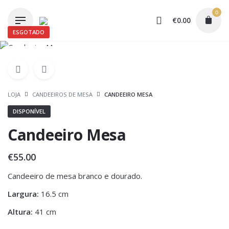
Skip
0
to
€
0.00
content
ESGOTADO
LOJA
CANDEEIROS DE MESA
CANDEEIRO MESA
DISPONÍVEL
Candeeiro Mesa
€
55.00
Candeeiro de mesa branco e dourado.
Largura:
16.5 cm
Altura:
41 cm