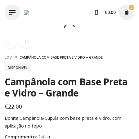
Skip
0
to
€
0.00
content
LOJA
CAMPÂNOLA COM BASE PRETA E VIDRO – GRANDE
DISPONÍVEL
Campânola com Base Preta
e Vidro – Grande
€
22.00
Bonita Campânola/Cúpula com base preta e vidro, com
aplicação no topo
Comprimento:
14 cm