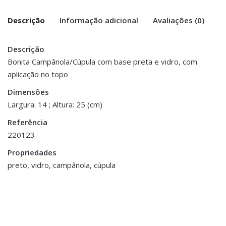
Descrição
Informação adicional
Avaliações (0)
Descrição
There are no reviews yet.
Peso
1 kg
Bonita Campânola/Cúpula com base preta e vidro, com
aplicação no topo
Be the first to review “Campânola com
Dimensões
14 × 14 × 25 cm
Base Preta e Vidro – Grande”
Dimensões
Largura: 14 ; Altura: 25 (cm)
You must be <a href="https://www.homeart.pt/minha-
Referência
conta/">logged in</a> to post a review.
220123
ESGOTADO
ESGOTADO
Propriedades
preto, vidro, campânola, cúpula
Decoração
,
Porta Velas e Velas
Tealight em Vidro
Mercurizado