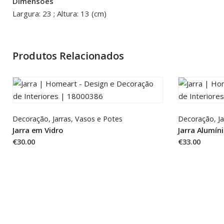
Dimensões
Dimensões
35 × 23 × 13 
Largura: 23 ; Altura: 13 (cm)
You must be <a href="https://www.homeart.pt/minha-conta/"
Produtos Relacionados
Decoração
,
Jarras,
Vasos e Potes
Decoração
,
Ja
Jarra em Vidro
Jarra Alumín
€30.00
€33.00