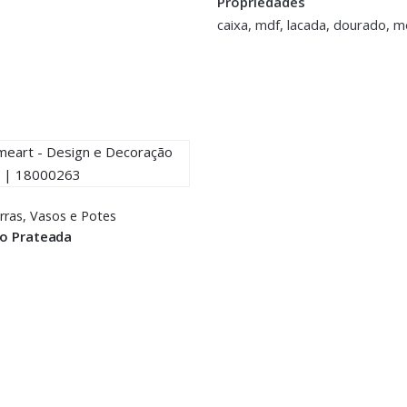
Propriedades
cm
caixa, mdf, lacada, dourado, m
>logged in</a> to post a review.
rras,
Vasos e Potes
io Prateada