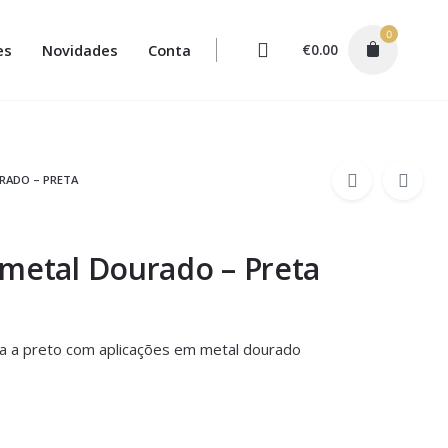
0
es
Novidades
Conta
€
0.00
URADO – PRETA
metal Dourado – Preta
a a preto com aplicações em metal dourado