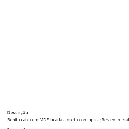
Descrição
There are no reviews yet.
Peso
1.5 kg
Bonita caixa em MDF lacada a preto com aplicações em meta
Be the first to review “Caixa MDF e metal D