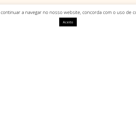
 continuar a navegar no nosso website, concorda com o uso de co
Aceito
ápidas
HomeArt
O que nos define como marca é
uma identidade única, com alm
segue tendências mas sim que a
ivacidade
amento
Tipos de Pagamento Seg
Litígios
oluções
rais de Venda