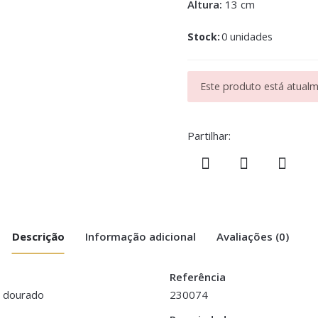
Altura:
13 cm
Stock:
0 unidades
Este produto está atualme
Partilhar:
Descrição
Informação adicional
Avaliações (0)
Referência
l dourado
230074
ourado – Preta”