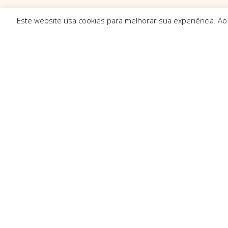
Este website usa cookies para melhorar sua experiência. Ao
Ligações R
Sobre Nós
Serviços
Politica de Pr
Solicitar Orç
Contactos
Resolução de 
Trocas e Dev
Condições Ge