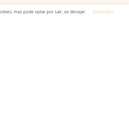
okies, mas pode optar por sair, se desejar.
Definições
Equipa
 a procura de
O espírito que esteve na base da
a, que não
concretização do sonho deste projeto é o
s cria.
que a equipa mantém em cada um dos
projetos que toma em mãos, seja de grande,
pequena ou média dimensão.
uro com: