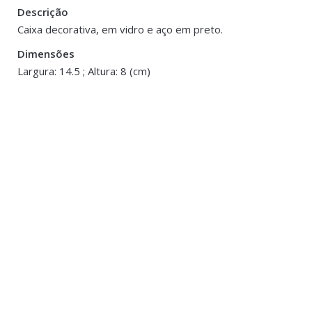
Descrição
Peso
0.200 kg
Caixa decorativa, em vidro e aço em preto.
Dimensões
Dimensões
14.5 × 14.5 × 
Largura: 14.5 ; Altura: 8 (cm)