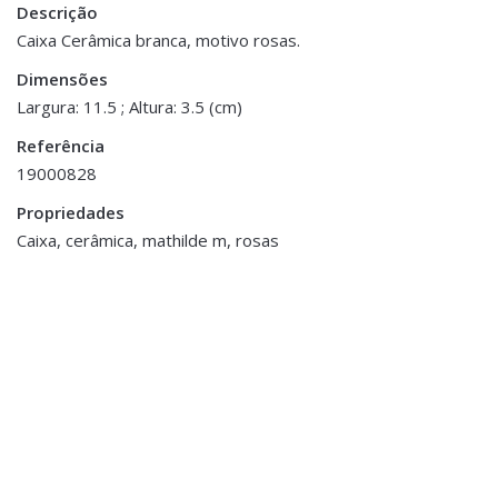
Descrição
Peso
0.200 kg
Caixa Cerâmica branca, motivo rosas.
Dimensões
Dimensões
16 × 11.5 × 3.5 cm
Largura: 11.5 ; Altura: 3.5 (cm)
Referência
19000828
Propriedades
ESGOTADO
Caixa, cerâmica, mathilde m, rosas
Banho
,
Toalhas
Banho
,
Toalhas
Conjunto 2 Toalhas
Conjunto 3 Toalhas c/
Algodão
Rebordo Dourado
€10.00
€10.00