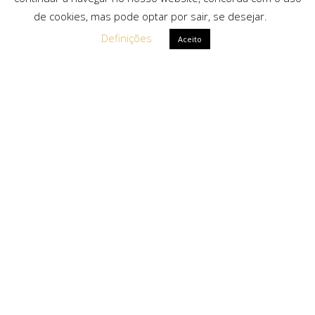
de cookies, mas pode optar por sair, se desejar.
Definições
Aceito
Ligações Rápidas
Sobre Nós
Serviços
Politica de Privacidade