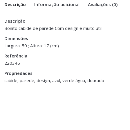
Descrição
Informação adicional
Avaliações (0)
Descrição
There are no reviews yet.
Peso
0.800 kg
Bonito cabide de parede Com design e muito útil
Be the first to review “Cabide de Parede
Dimensões
Dimensões
8 × 50 × 17 cm
em MDF e PP – Verde Água”
Largura: 50 ; Altura: 17 (cm)
Referência
You must be <a href="https://www.homeart.pt/minha-
220345
conta/">logged in</a> to post a review.
Propriedades
ESGOTADO
cabide, parede, design, azul, verde água, dourado
Decoração
,
Decoração
,
Porta Velas e Velas
Porta Velas e Velas
Tealight em Vidro
Tealight em Vidro
Mercurizado
Mercurizado
€7.00
€7.00