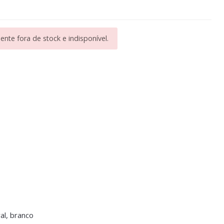
nte fora de stock e indisponível.
ral, branco