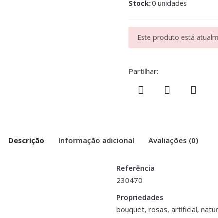
Stock:
0 unidades
Este produto está atualme
Partilhar:
Descrição
Informação adicional
Avaliações (0)
Referência
230470
eresinha – Brancas”
Propriedades
bouquet, rosas, artificial, natu
>logged in</a> to post a review.