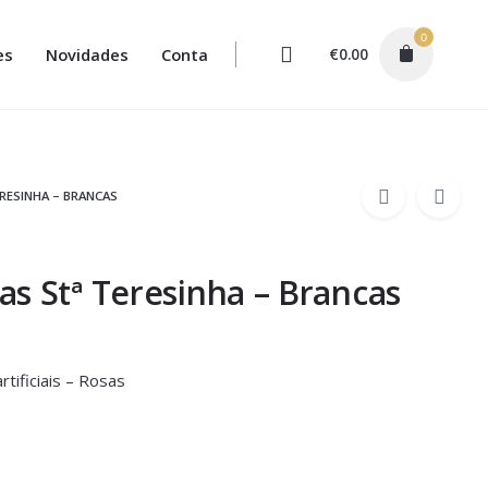
0
es
Novidades
Conta
€
0.00
RESINHA – BRANCAS
s Stª Teresinha – Brancas
tificiais – Rosas